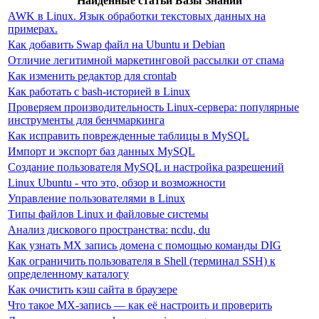
Найденные статьи Базы Знаний
AWK в Linux. Язык обработки текстовых данных на
примерах.
Как добавить Swap файл на Ubuntu и Debian
Отличие легитимной маркетинговой рассылки от спама
Как изменить редактор для crontab
Как работать с bash-историей в Linux
Проверяем производительность Linux-сервера: популярные
инструменты для бенчмаркинга
Как исправить поврежденные таблицы в MySQL
Импорт и экспорт баз данных MySQL
Создание пользователя MySQL и настройка разрешений
Linux Ubuntu - что это, обзор и возможности
Управление пользователями в Linux
Типы файлов Linux и файловые системы
Анализ дискового пространства: ncdu, du
Как узнать MX запись домена с помощью команды DIG
Как ограничить пользователя в Shell (терминал SSH) к
определенному каталогу
Как очистить кэш сайта в браузере
Что такое MX-запись — как её настроить и проверить