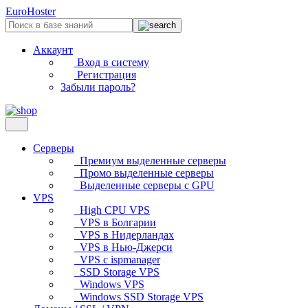
EuroHoster
Аккаунт
Вход в систему
Регистрация
Забыли пароль?
Серверы
Премиум выделенные серверы
Промо выделенные серверы
Выделенные серверы с GPU
VPS
High CPU VPS
VPS в Болгарии
VPS в Нидерландах
VPS в Нью-Джерси
VPS с ispmanager
SSD Storage VPS
Windows VPS
Windows SSD Storage VPS