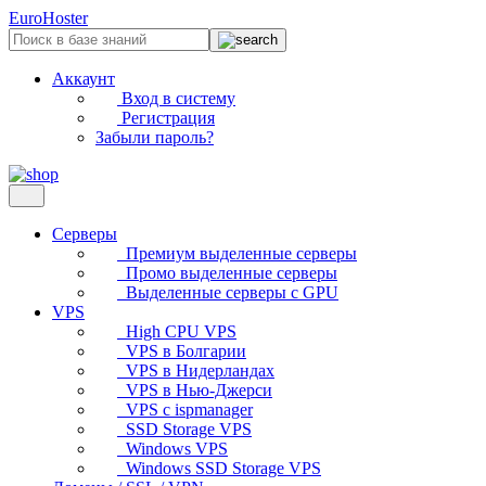
EuroHoster
Аккаунт
Вход в систему
Регистрация
Забыли пароль?
Серверы
Премиум выделенные серверы
Промо выделенные серверы
Выделенные серверы с GPU
VPS
High CPU VPS
VPS в Болгарии
VPS в Нидерландах
VPS в Нью-Джерси
VPS с ispmanager
SSD Storage VPS
Windows VPS
Windows SSD Storage VPS