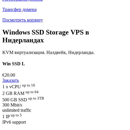
Трансфер домена
Посмотреть корзину
Windows SSD Storage VPS в
Нидерландах
KVM виртуализация. Налдвейк, Нидерланды.
Win SSD L
€20.00
Заказать
up to 16
1 x vCPU
up to 64
2 GB RAM
up to 3TB
500 GB SSD
300 Mbit/s
unlimited traffic
up to 5
1 IP
IPv6 support