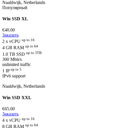
Naaldwijk, Netherlands
Популярный
Win SSD XL
€40.00
Заказать
up to 16
2 x vCPU
up to 64
4 GB RAM
up to 3TB
1.0 TB SSD
300 Mbit/s
unlimited traffic
up to 5
1 IP
IPv6 support
Naaldwijk, Netherlands
Win SSD XXL
€65.00
Заказать
up to 16
4 x vCPU
up to 64
8 GB RAM