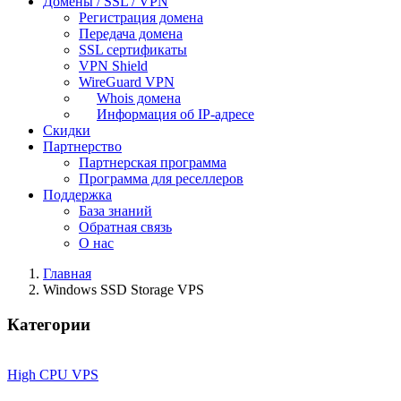
Домены / SSL / VPN
Регистрация домена
Передача домена
SSL сертификаты
VPN Shield
WireGuard VPN
Whois домена
Информация об IP-адресе
Скидки
Партнерство
Партнерская программа
Программа для реселлеров
Поддержка
База знаний
Обратная связь
О нас
Главная
Windows SSD Storage VPS
Категории
High CPU VPS