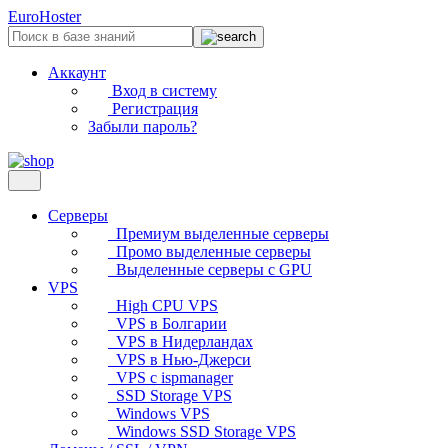
EuroHoster
Аккаунт
Вход в систему
Регистрация
Забыли пароль?
Серверы
Премиум выделенные серверы
Промо выделенные серверы
Выделенные серверы с GPU
VPS
High CPU VPS
VPS в Болгарии
VPS в Нидерландах
VPS в Нью-Джерси
VPS с ispmanager
SSD Storage VPS
Windows VPS
Windows SSD Storage VPS