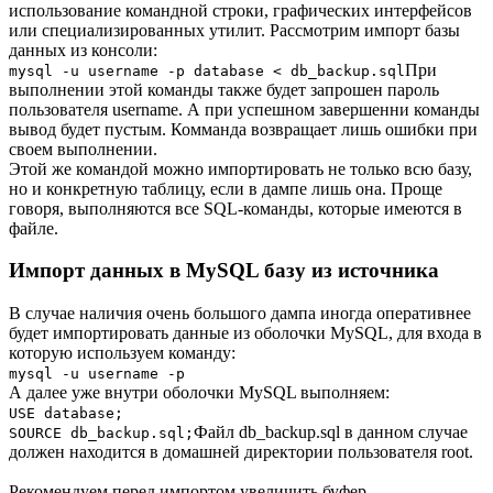
использование командной строки, графических интерфейсов
или специализированных утилит. Рассмотрим импорт базы
данных из консоли:
При
mysql -u username -p database < db_backup.sql
выполнении этой команды также будет запрошен пароль
пользователя username. А при успешном завершенни команды
вывод будет пустым. Комманда возвращает лишь ошибки при
своем выполнении.
Этой же командой можно импортировать не только всю базу,
но и конкретную таблицу, если в дампе лишь она. Проще
говоря, выполняются все SQL-команды, которые имеются в
файле.
Импорт данных в MySQL базу из источника
В случае наличия очень большого дампа иногда оперативнее
будет импортировать данные из оболочки MySQL, для входа в
которую используем команду:
mysql -u username -p
А далее уже внутри оболочки MySQL выполняем:
USE database;
Файл db_backup.sql в данном случае
SOURCE db_backup.sql;
должен находится в домашней директории пользователя root.
Рекомендуем перед импортом увеличить буфер