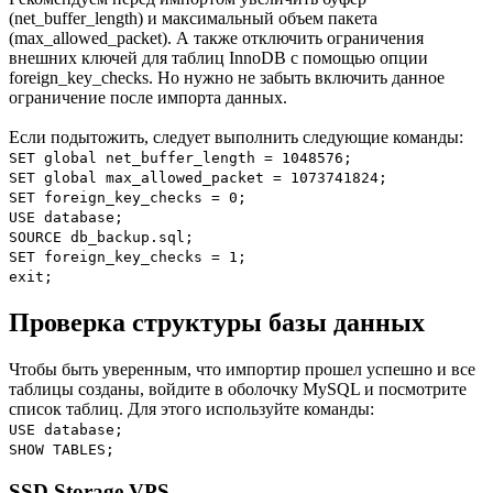
(net_buffer_length) и максимальный объем пакета
(max_allowed_packet). А также отключить ограничения
внешних ключей для таблиц InnoDB с помощью опции
foreign_key_checks. Но нужно не забыть включить данное
ограничение после импорта данных.
Если подытожить, следует выполнить следующие команды:
SET global net_buffer_length = 1048576;
SET global max_allowed_packet = 1073741824;
SET foreign_key_checks = 0;
USE database;
SOURCE db_backup.sql;
SET foreign_key_checks = 1;
exit;
Проверка структуры базы данных
Чтобы быть уверенным, что импортир прошел успешно и все
таблицы созданы, войдите в оболочку MySQL и посмотрите
список таблиц. Для этого используйте команды:
USE database;
SHOW TABLES;
SSD Storage VPS