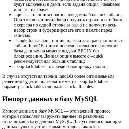
будут включены в дамп, если задана опция --databases
или --all-databases;
--quick - эта опция полезна для дампа больших таблиц.
Она заставляет mysqldump получать строки для таблицы
с сервера по одной строке за раз, а не получать весь
набор строк и буферизировать его в памяти перед
записью;
--single-transaction - опция полезна для транзакционных
таблиц InnoDB записи последовательного состояния
базы данных на момент выдачи BEGIN без
блокирования. Данная опция вместе с --quick
рекомендуется для больших таблиц;
--skip-lock-tables - отлючает блокировку таблиц.
В случае отсутствия таблиц innoDB более оптимальным
решением будет исполязовать вместо --skip-lock-tables
параметр --lock-tables или даже --lock-all-tables.
Импорт данных в базу MySQL
Импорт данных в базу MySQL — это важный процесс,
который позволяет загружать данные из различных
источников в базу данных MySQL. Для успешного импорта
данных существует несколько методов, таких как