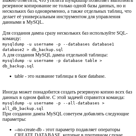
Важно отметить, что утилита mysqldump позволяет выполнять
резервное копирование не только одной базы данных, но и
нескольких баз одновременно, а также отдельных таблиц, что
делает её универсальным инструментом для управления
данными в MySQL.
Для создания дампа сразу нескольких баз используйте SQL-
команду:
mysqldump -u username -p --databases database1
database2 > db_backup.sql
А для создания MySQL дампа отдельной таблицы:
mysqldump -u username -p database table >
db_backup.sql
table - это название таблицы в базе database.
Иногда может понадобится создать резервную копию всех баз
данных в одном файле. С этой задачей справится команда:
mysqldump -u username -p --all-databases >
all_db_backup.sql
При создании дампа MySQL советуем добавлять следующие
параметры:
--no-create-db - этот параметр подавляет операторы
CREATE DATABASE, которые в противном случае