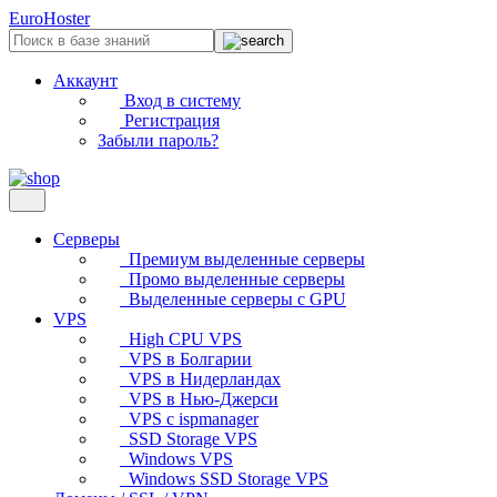
EuroHoster
Аккаунт
Вход в систему
Регистрация
Забыли пароль?
Серверы
Премиум выделенные серверы
Промо выделенные серверы
Выделенные серверы с GPU
VPS
High CPU VPS
VPS в Болгарии
VPS в Нидерландах
VPS в Нью-Джерси
VPS с ispmanager
SSD Storage VPS
Windows VPS
Windows SSD Storage VPS