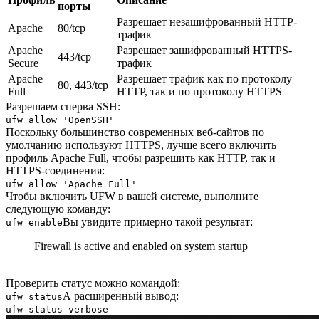
порты
Разрешает незашифрованный HTTP-
Apache
80/tcp
трафик
Apache
Разрешает зашифрованный HTTPS-
443/tcp
Secure
трафик
Apache
Разрешает трафик как по протоколу
80, 443/tcp
Full
HTTP, так и по протоколу HTTPS
Разрешаем сперва SSH:
ufw allow 'OpenSSH'
Поскольку большинство современных веб-сайтов по
умолчанию используют HTTPS, лучше всего включить
профиль Apache Full, чтобы разрешить как HTTP, так и
HTTPS-соединения:
ufw allow 'Apache Full'
Чтобы включить UFW в вашей системе, выполните
следующую команду:
Вы увидите примерно такой результат:
ufw enable
Firewall is active and enabled on system startup
Проверить статус можно командой:
А расширенный вывод:
ufw status
ufw status verbose