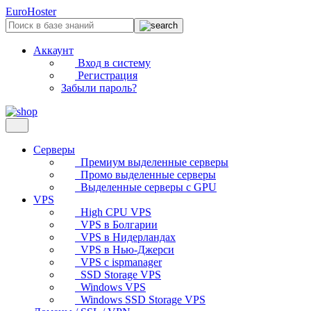
EuroHoster
Аккаунт
Вход в систему
Регистрация
Забыли пароль?
Серверы
Премиум выделенные серверы
Промо выделенные серверы
Выделенные серверы с GPU
VPS
High CPU VPS
VPS в Болгарии
VPS в Нидерландах
VPS в Нью-Джерси
VPS с ispmanager
SSD Storage VPS
Windows VPS
Windows SSD Storage VPS