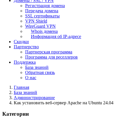
Домены / SSL / VPN
Регистрация домена
Передача домена
SSL сертификаты
VPN Shield
WireGuard VPN
Whois домена
Информация об IP-адресе
Скидки
Партнерство
Партнерская программа
Программа для реселлеров
Поддержка
База знаний
Обратная связь
О нас
Главная
База знаний
Администрирование
Как установить веб-сервер Apache на Ubuntu 24.04
Категории