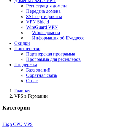
Домены / SSL / VPN
Регистрация домена
Передача домена
SSL сертификаты
VPN Shield
WireGuard VPN
Whois домена
Информация об IP-адресе
Скидки
Партнерство
Партнерская программа
Программа для реселлеров
Поддержка
База знаний
Обратная связь
О нас
Главная
VPS в Германии
Категории
High CPU VPS