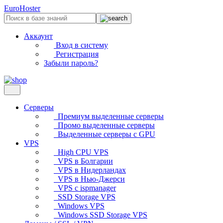
EuroHoster
Аккаунт
Вход в систему
Регистрация
Забыли пароль?
Серверы
Премиум выделенные серверы
Промо выделенные серверы
Выделенные серверы с GPU
VPS
High CPU VPS
VPS в Болгарии
VPS в Нидерландах
VPS в Нью-Джерси
VPS с ispmanager
SSD Storage VPS
Windows VPS
Windows SSD Storage VPS