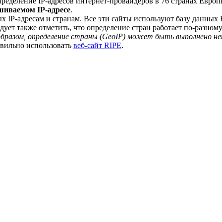
спределение IP-адресов интернет-провайдеров в 76 странах Евро
шиваемом IP-адресе
.
х IP-адресам и странам. Все эти сайты используют базу данных 
едует также отметить, что определение стран работает по-разно
образом, определение страны (GeoIP) может быть выполнено не
авильно использовать
веб-сайт RIPE
.