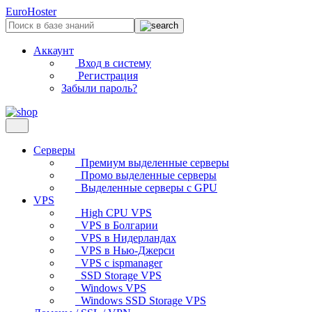
EuroHoster
Аккаунт
Вход в систему
Регистрация
Забыли пароль?
Серверы
Премиум выделенные серверы
Промо выделенные серверы
Выделенные серверы с GPU
VPS
High CPU VPS
VPS в Болгарии
VPS в Нидерландах
VPS в Нью-Джерси
VPS с ispmanager
SSD Storage VPS
Windows VPS
Windows SSD Storage VPS