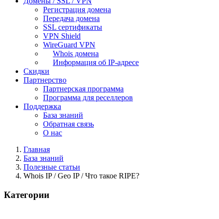
Домены / SSL / VPN
Регистрация домена
Передача домена
SSL сертификаты
VPN Shield
WireGuard VPN
Whois домена
Информация об IP-адресе
Скидки
Партнерство
Партнерская программа
Программа для реселлеров
Поддержка
База знаний
Обратная связь
О нас
Главная
База знаний
Полезные статьи
Whois IP / Geo IP / Что такое RIPE?
Категории