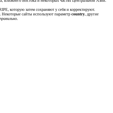
пы, Ближнего Востока и некоторых частях Центральной Азии.
RIPE, которую затем сохраняют у себя и корректируют.
му. Некоторые сайты используют параметр
country
, другие
правильно
.