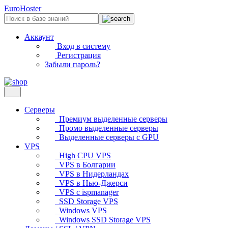
EuroHoster
Аккаунт
Вход в систему
Регистрация
Забыли пароль?
Серверы
Премиум выделенные серверы
Промо выделенные серверы
Выделенные серверы с GPU
VPS
High CPU VPS
VPS в Болгарии
VPS в Нидерландах
VPS в Нью-Джерси
VPS с ispmanager
SSD Storage VPS
Windows VPS
Windows SSD Storage VPS