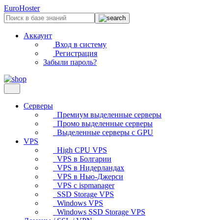
EuroHoster
Аккаунт
Вход в систему
Регистрация
Забыли пароль?
Серверы
Премиум выделенные серверы
Промо выделенные серверы
Выделенные серверы с GPU
VPS
High CPU VPS
VPS в Болгарии
VPS в Нидерландах
VPS в Нью-Джерси
VPS с ispmanager
SSD Storage VPS
Windows VPS
Windows SSD Storage VPS