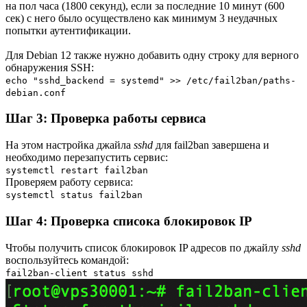
на пол часа (1800 секунд), если за последние 10 минут (600
сек) с него было осуществлено как минимум 3 неудачных
попытки аутентификации.
Для Debian 12 также нужно добавить одну строку для верного
обнаружения SSH:
echo "sshd_backend = systemd" >> /etc/fail2ban/paths-
debian.conf
Шаг 3: Проверка работы сервиса
На этом настройка джайла
sshd
для fail2ban завершена и
необходимо перезапустить сервис:
systemctl restart fail2ban
Проверяем работу сервиса:
systemctl status fail2ban
Шаг 4: Проверка списока блокировок IP
Чтобы получить список блокировок IP адресов по джайлу
sshd
воспользуйтесь командой:
fail2ban-client status sshd