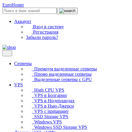
EuroHoster
Аккаунт
Вход в систему
Регистрация
Забыли пароль?
Серверы
Премиум выделенные серверы
Промо выделенные серверы
Выделенные серверы с GPU
VPS
High CPU VPS
VPS в Болгарии
VPS в Нидерландах
VPS в Нью-Джерси
VPS с ispmanager
SSD Storage VPS
Windows VPS
Windows SSD Storage VPS