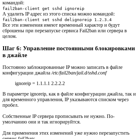
командой:
fail2ban-client get sshd ignoreip
А удалить IP адрес из этого списка можно командой:
fail2ban-client set sshd delignoreip 1.2.3.4
Все эти изменения имеют временный характер и будут
сброшены при перезапуске сервиса Fail2ban или сервера в
целом.
Шаг 6: Управление постоянными блокировками
в джайле
Постоянно заблокированные IP можно записать в файле
конфигурации джайла
/etc/fail2ban/jail.d/sshd.conf
ignoreip = 1.1.1.1 2.2.2.2
В параметре ignoreip, как в файле конфигурации джайла, так и
для временного управления, IP указываются списком через
пробел.
Собственные IP сервера прописывать не нужно. По-
умолчанию они и так игнорируйтся.
Для применения этих изменений уже нужно перезапустить
сервис fail2ban: