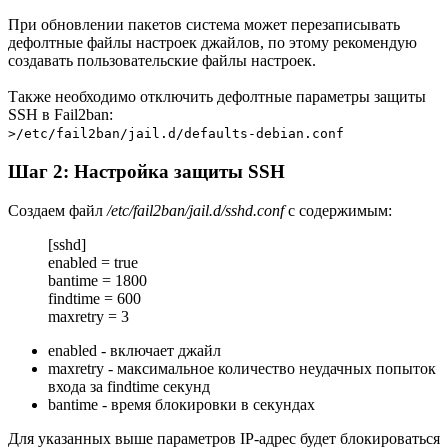
При обновлении пакетов система может перезаписывать
дефолтные файлы настроек джайлов, по этому рекомендую
создавать пользовательские файлы настроек.
Также необходимо отключить дефолтные параметры защиты
SSH в Fail2ban:
>/etc/fail2ban/jail.d/defaults-debian.conf
Шаг 2: Настройка защиты SSH
Создаем файл
/etc/fail2ban/jail.d/sshd.conf
с содержимым:
[sshd]
enabled = true
bantime = 1800
findtime = 600
maxretry = 3
enabled - включает джайл
maxretry - максимальное количество неудачных попыток
входа за findtime секунд
bantime - время блокировки в секундах
Для указанных выше параметров IP-адрес будет блокироваться