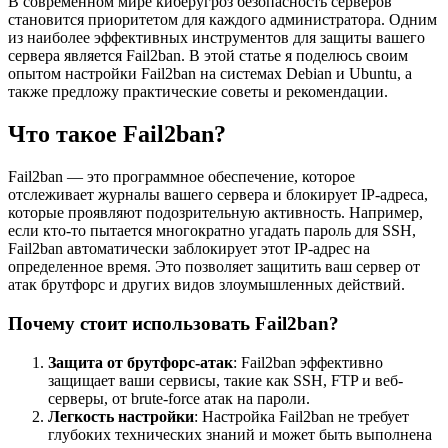
В современном мире киберугроз безопасность серверов
становится приоритетом для каждого администратора. Одним
из наиболее эффективных инструментов для защиты вашего
сервера является Fail2ban. В этой статье я поделюсь своим
опытом настройки Fail2ban на системах Debian и Ubuntu, а
также предложу практические советы и рекомендации.
Что такое Fail2ban?
Fail2ban — это программное обеспечение, которое
отслеживает журналы вашего сервера и блокирует IP-адреса,
которые проявляют подозрительную активность. Например,
если кто-то пытается многократно угадать пароль для SSH,
Fail2ban автоматически заблокирует этот IP-адрес на
определенное время. Это позволяет защитить ваш сервер от
атак брутфорс и других видов злоумышленных действий.
Почему стоит использовать Fail2ban?
Защита от брутфорс-атак
: Fail2ban эффективно
защищает ваши сервисы, такие как SSH, FTP и веб-
серверы, от brute-force атак на пароли.
Легкость настройки
: Настройка Fail2ban не требует
глубоких технических знаний и может быть выполнена