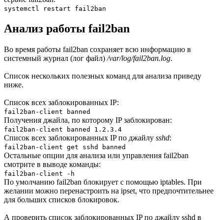
systemctl restart fail2ban
Анализ работы fail2ban
Во время работы fail2ban сохраняет всю информацию в
системный журнал (лог файл)
/var/log/fail2ban.log
.
Список нескольких полезных команд для анализа приведу
ниже.
Список всех заблокированных IP:
fail2ban-client banned
Получения джайла, по которому IP заблокирован:
fail2ban-client banned 1.2.3.4
Список всех заблокированных IP по джайлу
sshd
:
fail2ban-client get sshd banned
Остальные опции для анализа или управления fail2ban
смотрите в выводе команды:
fail2ban-client -h
По умолчанию fail2ban блокирует с помощью iptables. При
желании можно перенастроить на ipset, что предпочтительнее
для больших списков блокировок.
А проверить список заблокированных IP по джайлу sshd в