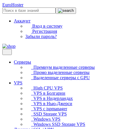
EuroHoster
Аккаунт
Вход в систему
Регистрация
Забыли пароль?
Серверы
Премиум выделенные серверы
Промо выделенные серверы
Выделенные серверы с GPU
VPS
High CPU VPS
VPS в Болгарии
VPS в Нидерландах
VPS в Нью-Джерси
VPS с ispmanager
SSD Storage VPS
Windows VPS
Windows SSD Storage VPS