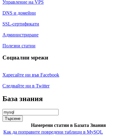
Управление на VPS
DNS и домейни
SSL-сертификати
Администриране
Полезни статии
Социални мрежи
Харесайте ни във Facebook
Следвайте ни в Twitter
База знания
Търсене
Намерени статии в Базата Знания
Как да поправите повредени таблици в MySQL