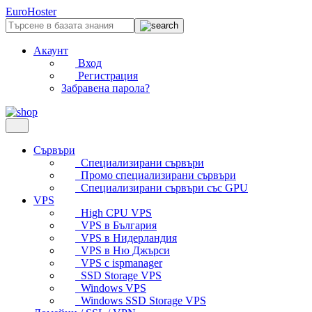
EuroHoster
Акаунт
Вход
Регистрация
Забравена парола?
Сървъри
Специализирани сървъри
Промо специализирани сървъри
Специализирани сървъри със GPU
VPS
High CPU VPS
VPS в България
VPS в Нидерландия
VPS в Ню Джърси
VPS с ispmanager
SSD Storage VPS
Windows VPS
Windows SSD Storage VPS