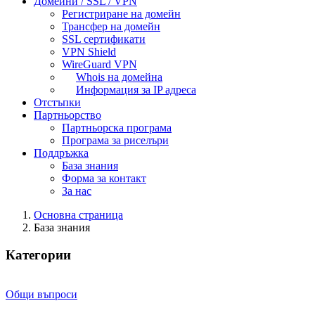
Домейни / SSL / VPN
Регистриране на домейн
Трансфер на домейн
SSL сертификати
VPN Shield
WireGuard VPN
Whois на домейна
Информация за IP адреса
Отстъпки
Партньорство
Партньорска програма
Програма за риселъри
Поддръжка
База знания
Форма за контакт
За нас
Основна страница
База знания
Категории
Общи въпроси