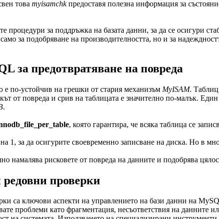
свен това
myisamchk
предоставя полезна информация за състояние
е процедури за поддръжка на базата данни, за да се осигури ста
само за подобряване на производителността, но и за надеждност
L за предотвратяване на повреда
о е по-устойчив на грешки от стария механизъм
MyISAM
. Табли
ът от повреда и срив на таблицата е значително по-малък. Един
B
.
innodb_file_per_table
, която гарантира, че всяка таблица се запис
на 1, за да осигурите своевременно записване на диска. Но в мн
о намалява рисковете от повреда на данните и подобрява цялос
и редовни проверки
ки са ключови аспекти на управлението на бази данни на MySQL
вате проблеми като фрагментация, несъответствия на данните ил
ност на системата. Използването на специализирани инструменти