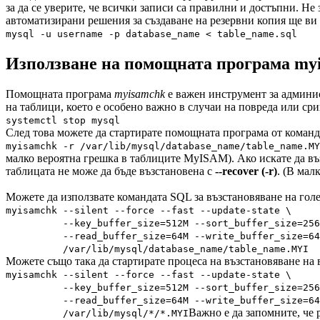
за да се уверите, че всички записи са правилни и достъпни. Не
автоматизирани решения за създаване на резервни копия ще ви 
mysql -u username -p database_name < table_name.sql
Използване на помощната програма my
Помощната програма
myisamchk
е важен инструмент за админис
на таблици, което е особено важно в случаи на повреда или сри
systemctl stop mysql
След това можете да стартирате помощната програма от команд
myisamchk -r /var/lib/mysql/database_name/table_name.MY
малко вероятна грешка в таблиците MyISAM). Ако искате да въз
таблицата не може да бъде възстановена с
--recover (-r)
. (В мал
Можете да използвате командата SQL за възстановяване на гол
myisamchk --silent --force --fast --update-state \
--key_buffer_size=512M --sort_buffer_size=256
--read_buffer_size=64M --write_buffer_size=64
/var/lib/mysql/database_name/table_name.MYI
Можете също така да стартирате процеса на възстановяване на 
myisamchk --silent --force --fast --update-state \
--key_buffer_size=512M --sort_buffer_size=256
--read_buffer_size=64M --write_buffer_size=64
Важно е да запомните, че
/var/lib/mysql/*/*.MYI