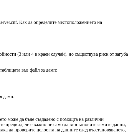
server.cnf. Как да определите местоположението на
йности (3 или 4 в краен случай), но съществува риск от загуба
 таблицата във файл за дамп:
я дамп.
оето може да бъде създадено с помощта на различни
те предвид, че е важно не само да възстановите самите данни,
ака да проверите целостта на данните след възстановяването,