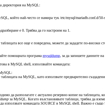
та директория на MySQL:
L, който най-често се намира тук /etc/mysql/mariadb.conf.d/50-
одразбиране е 0. Трябва да го настроим на 1.
таблицата все още е повредена, можете да зададете по-високи сто
вайте помощната програма
mysqldump
, за да запишете данните на
 това в MySQL shell, използвайте командата:
 MySQL:
е таблицата на MySQL, като използвате предварително създадени
одимо да разполагате с актуално резервно копие на таблицата, к
ldump
за MySQL. Когато възстановявате таблици, трябва да вземе
 да използвате командата
SOURCE
в MySQL shell. Важно е също т