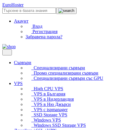
EuroHoster
Акаунт
Вход
Регистрация
Забравена парола?
Сървъри
Специализирани сървъри
Промо специализирани сървъри
Специализирани сървъри със GPU
VPS
High CPU VPS
VPS в България
VPS в Нидерландия
VPS в Ню Джърси
VPS с ispmanager
SSD Storage VPS
Windows VPS
Windows SSD Storage VPS