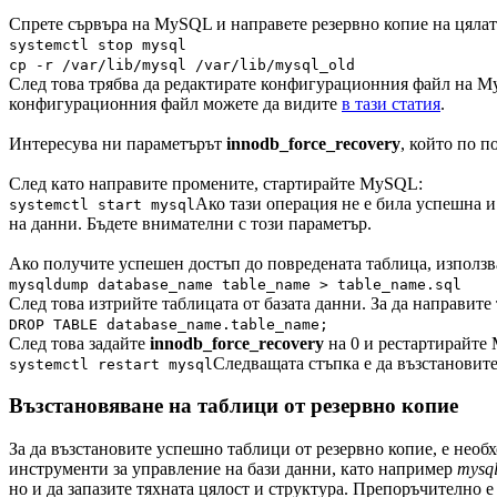
Спрете сървъра на MySQL и направете резервно копие на цяла
systemctl stop mysql
cp -r /var/lib/mysql /var/lib/mysql_old
След това трябва да редактирате конфигурационния файл на MySQ
конфигурационния файл можете да видите
в тази статия
.
Интересува ни параметърът
innodb_force_recovery
, който по п
След като направите промените, стартирайте MySQL:
Ако тази операция не е била успешна и 
systemctl start mysql
на данни. Бъдете внимателни с този параметър.
Ако получите успешен достъп до повредената таблица, използ
mysqldump database_name table_name > table_name.sql
След това изтрийте таблицата от базата данни. За да направите
DROP TABLE database_name.table_name;
След това задайте
innodb_force_recovery
на 0 и рестартирайте
Следващата стъпка е да възстановит
systemctl restart mysql
Възстановяване на таблици от резервно копие
За да възстановите успешно таблици от резервно копие, е необх
инструменти за управление на бази данни, като например
mysq
но и да запазите тяхната цялост и структура. Препоръчително е