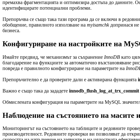
премахва фрагментацията и оптимизира достъпа до данните. О
идентифицирате потенциални проблеми.
Препоръчва се също така тази програма да се включи в редовнит
обобщение, правилното използване на
myisamchk
допринася не 
бизнеса.
Конфигуриране на настройките на MySQ
Имайте предвид, че механизмът за съхранение
InnoDB
като цял
благодарение на функциите за автоматично възстановяване риск
повреда е правилното конфигуриране на параметрите на
InnoD
Препоръчително е да проверите дали е активирана функцията
Важно е също така да зададете
innodb_flush_log_at_trx_commit
Обмислената конфигурация на параметрите на MySQL значителн
Наблюдение на състоянието на масите 
Мониторингът на състоянието на таблиците и редовните провер
производителност. Редовните проверки ви позволяват да откри
скоростта на изпълнение на заявките и на цялостната ефектив