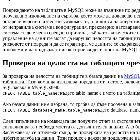
Повреждането на таблицата в MySQL може да възникне по редиц
неочаквано изключване на сървъра, което може да доведе до н
остарели версии с известни уязвимости, или липса на операти
от неправилна системна конфигурация, прекомерно натоварван
система също е често срещана причина, тъй като физическите п
управление на данните могат да нарушат целостта на таблиците
рисковете от повреда и да се гарантира, че данните се съхран
проблеми и да поддържат висока производителност на MySQL.
Проверка на целостта на таблицата ч
За проверка на целостта на таблиците в базата данни на
MySQ
таблицата. Тази команда извършва поредица от тестове, включи
SQL заявка в MySQL shell:
където table_name е името на таблица
CHECK TABLE table_name;
Ако базата данни не е избрана, тя трябва да бъде посочена в зая
където database_name
CHECK TABLE database_name.table_name;
След изпълнение на командата ще получите отчет за състоянието 
сигнализира за необходимостта от допълнителен анализ. Ако б
Заслужава да се отбележи също, че проверката на целостта на т
избегне загуба на данни. Този процес е важен за поддържане 