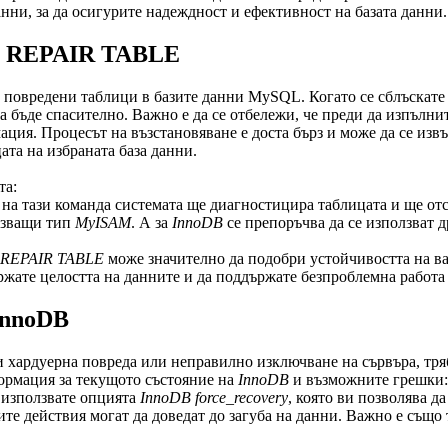
анни, за да осигурите надеждност и ефективност на базата данни.
та REPAIR TABLE
 повредени таблици в базите данни MySQL. Когато се сблъскате
да бъде спасително. Важно е да се отбележи, че преди да изпълн
мация. Процесът на възстановяване е доста бърз и може да се из
ата на избраната база данни.
та:
на тази команда системата ще диагностицира таблицата и ще отст
лзващи тип
MyISAM
. А за
InnoDB
се препоръчва да се използват 
REPAIR TABLE
може значително да подобри устойчивостта на ва
ржате целостта на данните и да поддържате безпроблемна работа
InnoDB
хардуерна повреда или неправилно изключване на сървъра, тряб
формация за текущото състояние на
InnoDB
и възможните грешки:
а използвате опцията
InnoDB
force_recovery
, която ви позволява д
е действия могат да доведат до загуба на данни. Важно е също 