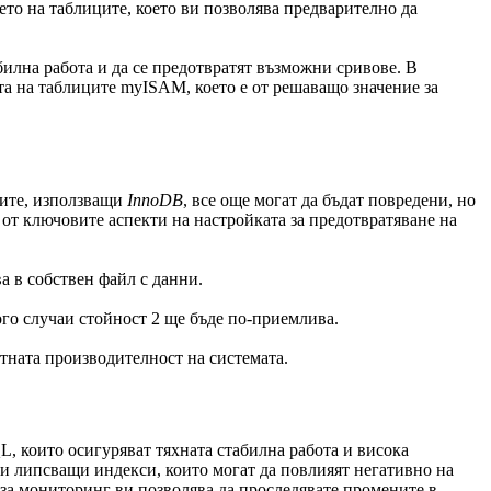
то на таблиците, което ви позволява предварително да
билна работа и да се предотвратят възможни сривове. В
та на таблиците myISAM, което е от решаващо значение за
ците, използващи
InnoDB
, все още могат да бъдат повредени, но
 от ключовите аспекти на настройката за предотвратяване на
ва в собствен файл с данни.
ого случаи стойност 2 ще бъде по-приемлива.
тната производителност на системата.
, които осигуряват тяхната стабилна работа и висока
и липсващи индекси, които могат да повлияят негативно на
 за мониторинг ви позволява да проследявате промените в