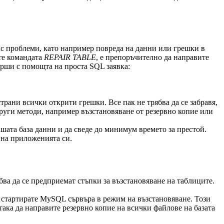
 с проблеми, като например повреда на данни или грешки в
ите командата
REPAIR TABLE
, е препоръчително да направите
върши с помощта на проста SQL заявка:
рани всички открити грешки. Все пак не трябва да се забравя,
други методи, например възстановяване от резервно копие или
шата база данни и да сведе до минимум времето за престой.
 на приложенията си.
ва да се предприемат стъпки за възстановяване на таблиците.
а стартирате MySQL сървъра в режим на възстановяване. Този
така да направите резервно копие на всички файлове на базата