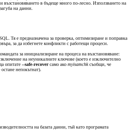
ави възстановяването в бъдеще много по-лесно. Използването на
загуба на данни.
QL. Тя е предназначена за проверка, оптимизиране и поправка
рвъра, за да избегнете конфликти с работещи процеси.
командата за инициализиране на процеса на възстановяване:
изключение на неуникалните ключове (което е изключително
 да опитате
--safe-recover
само ако
myisamchk
съобщи, че
 остане непокътнат).
зводителността на базата данни, тъй като програмата