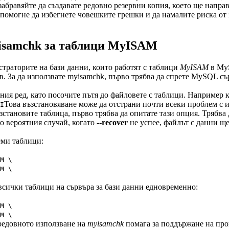
 забравяйте да създавате редовно резервни копия, което ще напр
помогне да избегнете човешките грешки и да намалите риска от 
isamchk за таблици MyISAM
траторите на бази данни, които работят с таблици
MyISAM
в MyS
в. За да използвате myisamchk, първо трябва да спрете MySQL съ
ния ред, като посочите пътя до файловете с таблици. Например 
Това възстановяване може да отстрани почти всеки проблем с 
I
становите таблица, първо трябва да опитате тази опция. Трябва
ко вероятния случай, когато
--recover
не успее, файлът с данни ще
еми таблици:
M \
M \
всички таблици на сървъра за бази данни едновременно:
M \
M \
 редовното използване на
myisamchk
помага за поддържане на прои