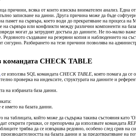
а причини, всяка от които изисква внимателен анализ. Една от
епълно записване на данни. Друга причина може да бъде софтуе
вна памет на сървъра, което води до прекратяване на процеса н
е на сървъра или конфликти между различни компоненти на база
овреди могат да затруднят достъпа до данните. Не по-малко важ
. Редовното създаване на резервни копия и наблюдението на със
яват сигурно. Разбирането на тези причини позволява на админис
рез командата CHECK TABLE
L
се използва SQL командата
CHECK TABLE
, която помага да се
телно проверка на индексите, структурата на данните и референт
та на избраната база данни.
вката:
 е името на базата данни.
на таблицата, който може да съдържа такива състояния като 'OK',
ъдат открити грешки, се препоръчва да използвате командата
REP
аблиците трябва да се извършва редовно, особено след срив на с
на производителността на базата данни и за предотвратяване на 