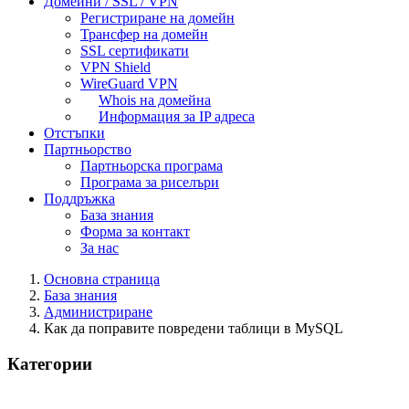
Домейни / SSL / VPN
Регистриране на домейн
Трансфер на домейн
SSL сертификати
VPN Shield
WireGuard VPN
Whois на домейна
Информация за IP адреса
Отстъпки
Партньорство
Партньорска програма
Програма за риселъри
Поддръжка
База знания
Форма за контакт
За нас
Основна страница
База знания
Администриране
Как да поправите повредени таблици в MySQL
Категории