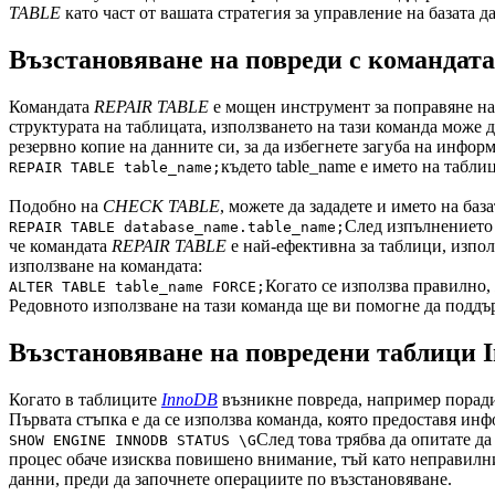
TABLE
като част от вашата стратегия за управление на базата д
Възстановяване на повреди с команда
Командата
REPAIR TABLE
е мощен инструмент за поправяне на
структурата на таблицата, използването на тази команда може 
резервно копие на данните си, за да избегнете загуба на инфор
където table_name е името на таблиц
REPAIR TABLE table_name;
Подобно на
CHECK TABLE
, можете да зададете и името на база
След изпълнението 
REPAIR TABLE database_name.table_name;
че командата
REPAIR TABLE
е най-ефективна за таблици, изпо
използване на командата:
Когато се използва правилно,
ALTER TABLE table_name FORCE;
Редовното използване на тази команда ще ви помогне да поддъ
Възстановяване на повредени таблици 
Когато в таблиците
InnoDB
възникне повреда, например поради 
Първата стъпка е да се използва команда, която предоставя ин
След това трябва да опитате д
SHOW ENGINE INNODB STATUS \G
процес обаче изисква повишено внимание, тъй като неправилнит
данни, преди да започнете операциите по възстановяване.