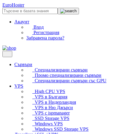
EuroHoster
Акаунт
Вход
Регистрация
Забравена парола?
Сървъри
Специализирани сървъри
Промо специализирани сървъри
Специализирани сървъри със GPU
VPS
High CPU VPS
VPS в България
VPS в Нидерландия
VPS в Ню Джърси
VPS с ispmanager
SSD Storage VPS
Windows VPS
Windows SSD Storage VPS