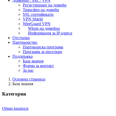
Домейни / SSL / VPN
Регистриране на домейн
Трансфер на домейн
SSL сертификати
VPN Shield
WireGuard VPN
Whois на домейна
Информация за IP адреса
Отстъпки
Партньорство
Партньорска програма
Програма за риселъри
Поддръжка
База знания
Форма за контакт
За нас
Основна страница
База знания
Категории
Общи въпроси