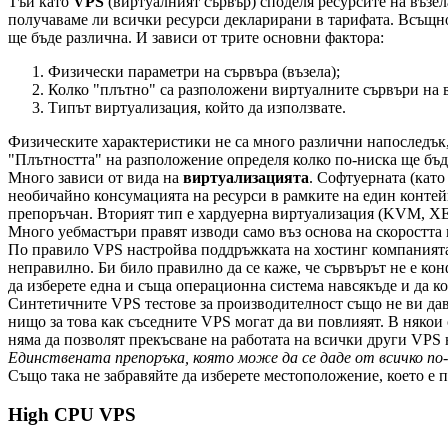
Тъй като
VPS
(виртуалният сървър) споделя ресурсите на възел
получаваме ли всички ресурси декларирани в тарифата. Всъщнос
ще бъде различна. И зависи от трите основни фактора:
Физически параметри на сървъра (възела);
Колко "плътно" са разположени виртуалните сървъри на в
Типът виртуализация, който да използвате.
Физическите характеристики не са много различни напоследък
"Плътността" на разположение определя колко по-ниска ще бъд
Много зависи от вида на
виртуализацията
. Софтуерната (като
необичайно консумацията на ресурси в рамките на един контей
препоръчан. Вторият тип е хардуерна виртуализация (KVM, XE
Много уебмастъри правят изводи само въз основа на скоростта 
По правило VPS настройва поддръжката на хостинг компанията 
неправилно. Би било правилно да се каже, че сървърът не е кон
да изберете една и съща операционна система навсякъде и да 
Синтетичните VPS тестове за производителност също не ви дав
нищо за това как съседните VPS могат да ви повлияят. В няко
няма да позволят прекъсване на работата на всички други VPS н
Единствената препоръка, която може да се даде от всичко по-г
Също така не забравяйте да изберете местоположение, което е п
High CPU VPS