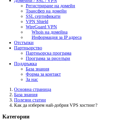
Домейни / SSL / VPN
Регистриране на домейн
Трансфер на домейн
SSL сертификати
VPN Shield
WireGuard VPN
Whois на домейна
Информация за IP адреса
Отстъпки
Партньорство
Партньорска програма
Програма за риселъри
Поддръжка
База знания
Форма за контакт
За нас
Основна страница
База знания
Полезни статии
Как да изберем най-добрия VPS хостинг?
Категории