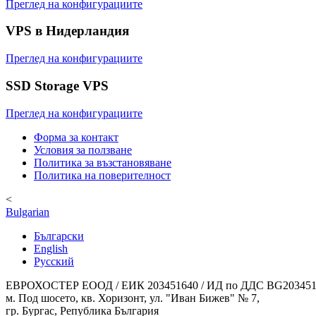
Преглед на конфигурациите
VPS в Нидерландия
Преглед на конфигурациите
SSD Storage VPS
Преглед на конфигурациите
Форма за контакт
Условия за ползване
Политика за възстановяване
Политика на поверителност
<
Bulgarian
Български
English
Русский
ЕВРОХОСТЕР ЕООД / ЕИК 203451640 / ИД по ДДС BG203451
м. Под шосето, кв. Хоризонт, ул. "Иван Бижев" № 7,
гр. Бургас, Република България