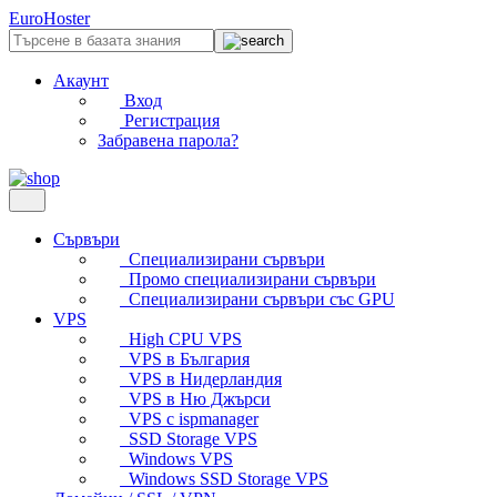
EuroHoster
Акаунт
Вход
Регистрация
Забравена парола?
Сървъри
Специализирани сървъри
Промо специализирани сървъри
Специализирани сървъри със GPU
VPS
High CPU VPS
VPS в България
VPS в Нидерландия
VPS в Ню Джърси
VPS с ispmanager
SSD Storage VPS
Windows VPS
Windows SSD Storage VPS