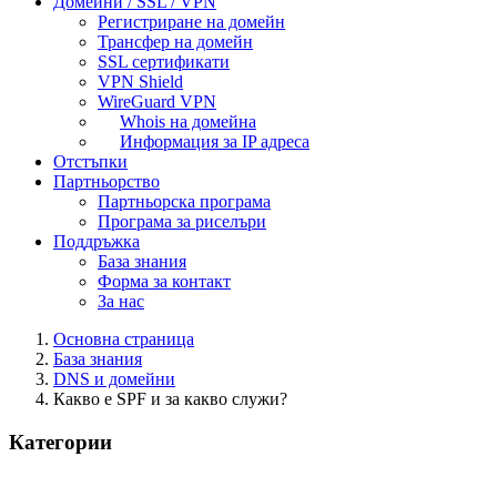
Домейни / SSL / VPN
Регистриране на домейн
Трансфер на домейн
SSL сертификати
VPN Shield
WireGuard VPN
Whois на домейна
Информация за IP адреса
Отстъпки
Партньорство
Партньорска програма
Програма за риселъри
Поддръжка
База знания
Форма за контакт
За нас
Основна страница
База знания
DNS и домейни
Какво е SPF и за какво служи?
Категории