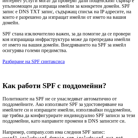
интернет услуги могат да проверят дали пощенският сървър е
упълномощен да изпраща имейли за конкретен домейн. SPF
запис е DNS TXT запис, съдържащ списък на IP адресите, на
които е разрешено да изпращат имейли от името на вашия
домейн.
SPF стана изключително важен, за да помогне да се провери
коя изпращаща инфраструктура може да препредава имейли
от името на вашия домейн. Внедряването на SPF за имейл
осигурява големи предимства.
Разбиране на SPF синтаксиса
Как работи SPF с поддомейни?
Политиките на SPF не се унаследяват автоматично от
поддомейните. Ако използвате SPF за удостоверяване на
имейлите си и изпращате имейли, използвайки поддомейни,
ще трябва да конфигурирате индивидуално SPF записи за тези
поддомейни, като направите промени в DNS записите си.
Например, company.com има следния SPF запис:
v=spf1 include:spf.domain.com include:spf.xyz.net -