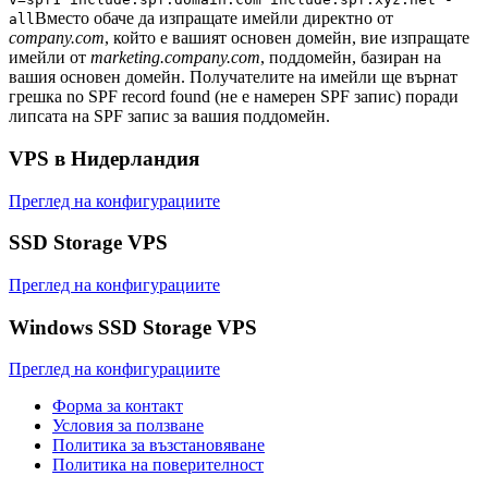
Вместо обаче да изпращате имейли директно от
all
company.com
, който е вашият основен домейн, вие изпращате
имейли от
marketing.company.com
, поддомейн, базиран на
вашия основен домейн. Получателите на имейли ще върнат
грешка no SPF record found (не е намерен SPF запис) поради
липсата на SPF запис за вашия поддомейн.
VPS в Нидерландия
Преглед на конфигурациите
SSD Storage VPS
Преглед на конфигурациите
Windows SSD Storage VPS
Преглед на конфигурациите
Форма за контакт
Условия за ползване
Политика за възстановяване
Политика на поверителност